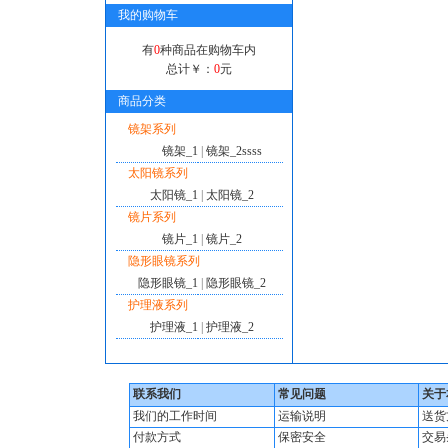
我的购物车
有
0
种商品在购物车内
总计￥：
0
元
商品分类
镜架系列
镜架_1
|
镜架_2ssss
太阳镜系列
太阳镜_1
|
太阳镜_2
镜片系列
镜片_1
|
镜片_2
隐形眼镜系列
隐形眼镜_1
|
隐形眼镜_2
护理液系列
护理液_1
|
护理液_2
联系我们
常见问题
关于
我们的工作时间
运输说明
送货
付款方式
保密安全
交易