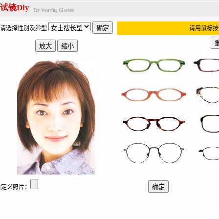
试镜Diy
Try Wearing Glasses